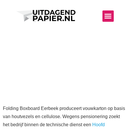
UITDAGENDE SECTOR
WAT KUN JE VERWAC
FOLDING BOXBOARD EERBEEK ZOEKT
HOOFD ELEKTROPROCESCONTROL
Folding Boxboard Eerbeek produceert vouwkarton op basis
van houtvezels en cellulose. Wegens pensionering zoekt
het bedrijf binnen de technische dienst een
Hoofd