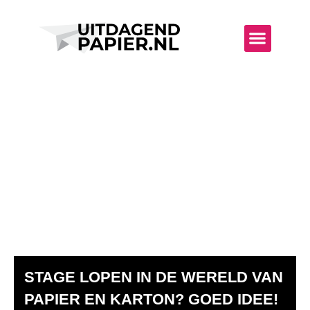
UITDAGENDE SECTOR
WAT KUN JE VERWAC
STAGE
STAGE LOPEN IN DE WERELD VAN
PAPIER EN KARTON? GOED IDEE!