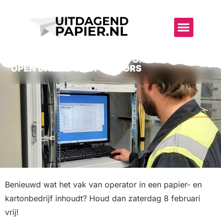
UITDAGENDE SECTOR
WAT KUN JE VERWAC
SMURFIT KAPPA PARENCO ORGANISEERT
OPEN DAG VOOR OPERATORS
Benieuwd wat het vak van operator in een papier- en
kartonbedrijf inhoudt? Houd dan zaterdag 8 februari
vrij!